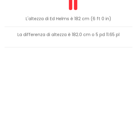
L'altezza di Ed Helms è 182 cm (6 ft 0 in)
La differenza di altezza è
182.0
cm o
5
pd
11.65
pl