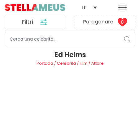
It
Filtri
Paragonare
0
Ed Helms
Portada
/
Celebrità
/
Film
/
Attore