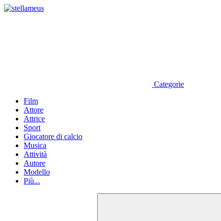
Categorie
Film
Attore
Attrice
Sport
Giocatore di calcio
Musica
Attività
Autore
Modello
Più...