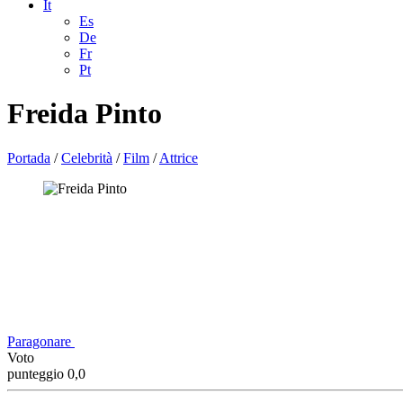
It
Es
De
Fr
Pt
Freida Pinto
Portada
/
Celebrità
/
Film
/
Attrice
Paragonare
Voto
punteggio 0,0