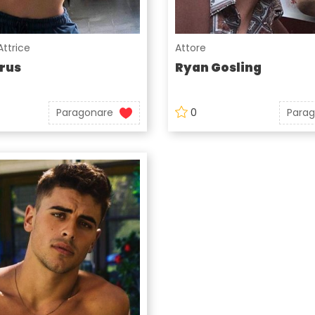
Attrice
Attore
rus
Ryan Gosling
Paragonare
0
Para