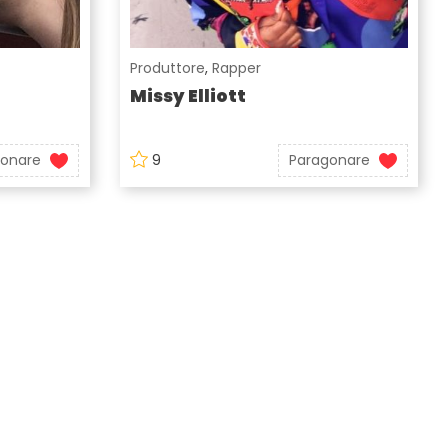
Produttore
,
Rapper
Missy Elliott
gonare
9
Paragonare