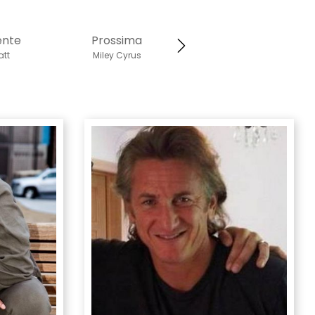
ente
Prossima
att
Miley Cyrus