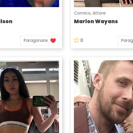
Comico
,
Attore
lson
Marlon Wayans
Paragonare
0
Para