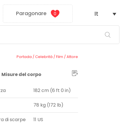
Paragonare
It
0
Portada
/
Celebrità
/
Film
/
Attore
Misure del corpo
zza
182 cm (6 ft 0 in)
78 kg (172 lb)
ra di scarpe
11 US