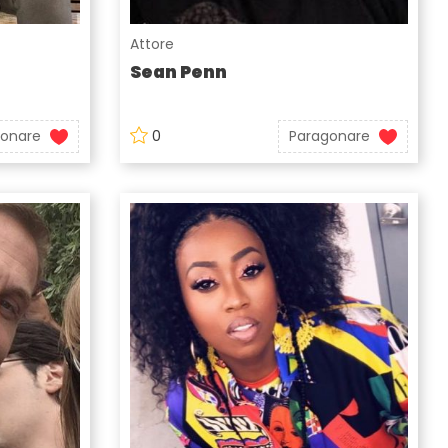
Attore
Sean Penn
gonare
0
Paragonare