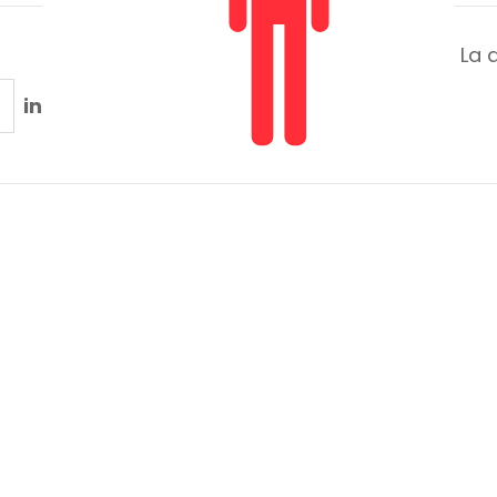
La 
in