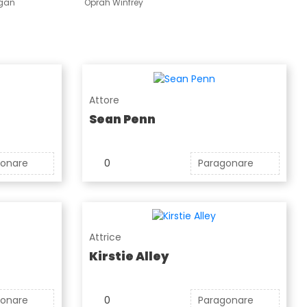
ogan
Oprah Winfrey
Attore
Sean Penn
gonare
0
Paragonare
Attrice
Kirstie Alley
gonare
0
Paragonare