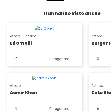
I fan hanno visto anche
Attore
,
Comico
Attore
Ed O’Neill
Rutger 
0
Paragonare
0
Attore
Attrice
Aamir Khan
Cate Bl
5
Paragonare
5