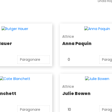
Linda H
Attrice
Hauer
Anna Paquin
Paragonare
0
Para
Attrice
anchett
Julie Bowen
Paragonare
10
Para