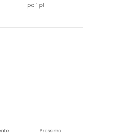
pd
1
pl
ente
Prossima