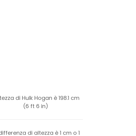
ltezza di Hulk Hogan è 198.1 cm
(6 ft 6 in)
differenza di altezza è
1
cm o
1