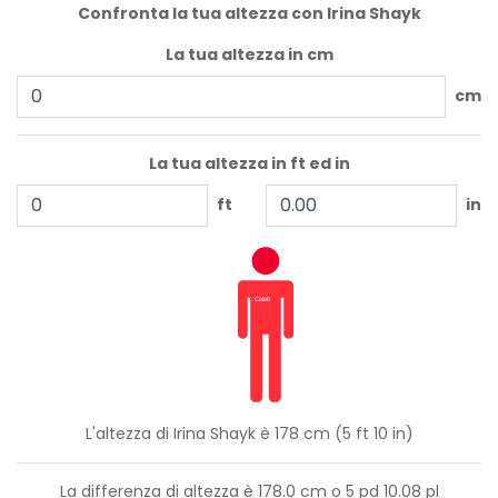
Confronta la tua altezza con Irina Shayk
La tua altezza in cm
cm
La tua altezza in ft ed in
ft
in
L'altezza di Irina Shayk è 178 cm (5 ft 10 in)
La differenza di altezza è
178.0
cm o
5
pd
10.08
pl