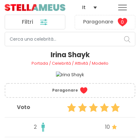
It
Filtri
Paragonare
0
Irina Shayk
Portada
/
Celebrità
/
Attività
/
Modello
Paragonare
Voto
2
10