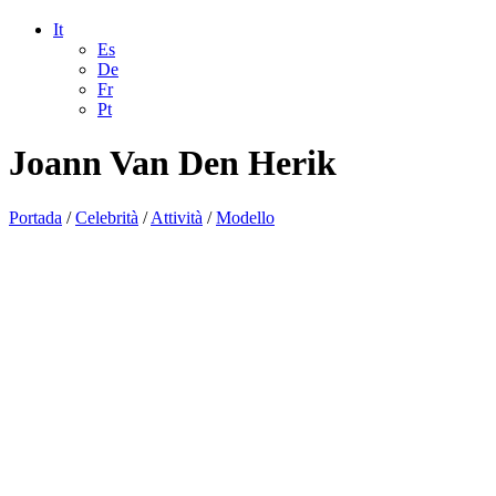
It
Es
De
Fr
Pt
Joann Van Den Herik
Portada
/
Celebrità
/
Attività
/
Modello