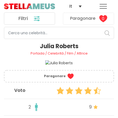
It
Filtri
Paragonare
0
Julia Roberts
Portada
/
Celebrità
/
Film
/
Attrice
Paragonare
Voto
2
9