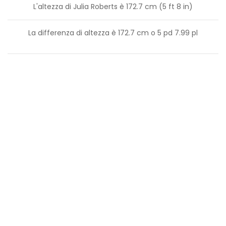
L'altezza di Julia Roberts è 172.7 cm (5 ft 8 in)
La differenza di altezza è
172.7
cm o
5
pd
7.99
pl