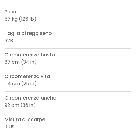
Peso
57 kg (126 lb)
Taglia di reggiseno
32B
Circonferenza busto
87 cm (34 in)
Circonferenza vita
64 cm (25 in)
Circonferenza anche
92 cm (36 in)
Misura di scarpe
9 US