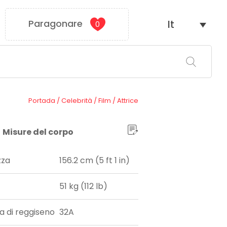
Paragonare
It
0
Portada
/
Celebrità
/
Film
/
Attrice
Misure del corpo
zza
156.2 cm (5 ft 1 in)
51 kg (112 lb)
ia di reggiseno
32A