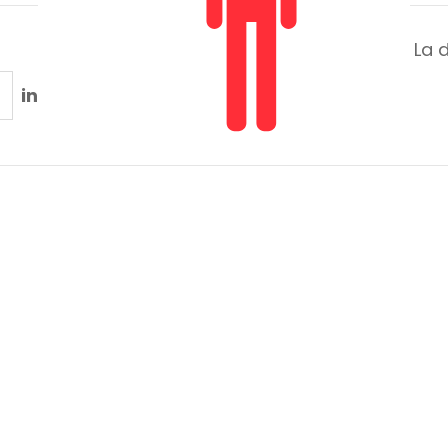
La 
in