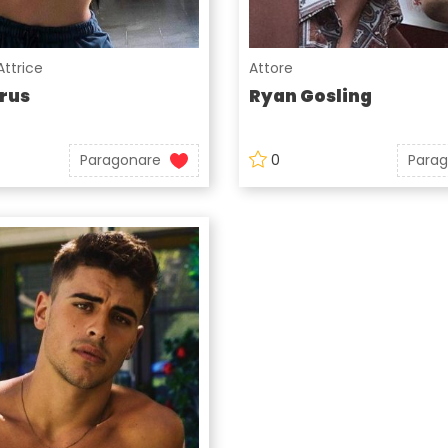
Attrice
Attore
rus
Ryan Gosling
Paragonare
0
Para