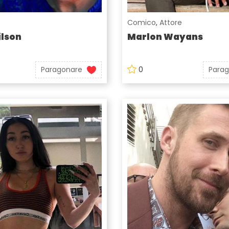
Comico
,
Attore
lson
Marlon Wayans
Paragonare
0
Para