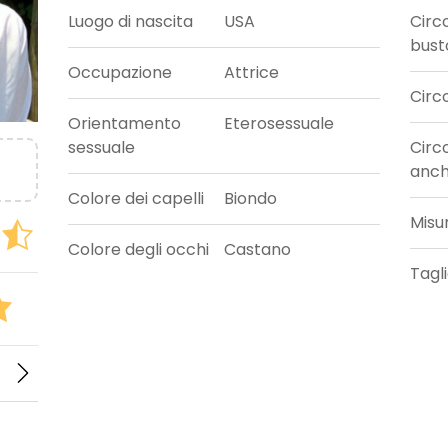
Luogo di nascita
USA
Circ
bust
Occupazione
Attrice
Circ
Orientamento
Eterosessuale
sessuale
Circ
anc
Colore dei capelli
Biondo
Misu
Colore degli occhi
Castano
Tagl