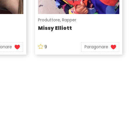
Produttore
,
Rapper
Missy Elliott
gonare
9
Paragonare