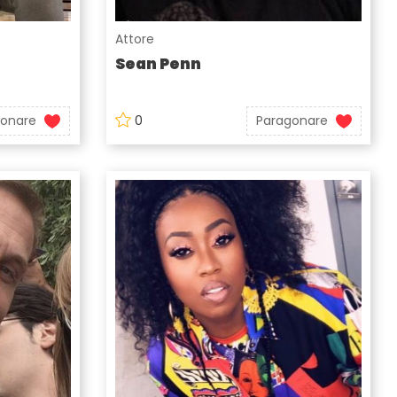
Attore
Sean Penn
gonare
0
Paragonare