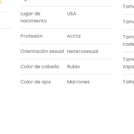
Tama
Lugar de
USA
nacimiento
Tama
Profesión
Actriz
Tam
cade
Orientación sexual
Heterosexual
Tam
Color de cabello
Rubio
zapa
Color de ojos
Marrones
Tall