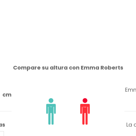
Compare su altura con Emma Roberts
Emm
cm
as
La 