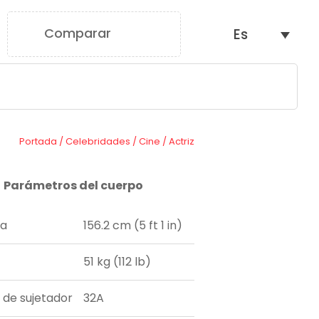
Comparar
Es
0
Portada
/
Celebridades
/
Cine
/
Actriz
Parámetros del cuerpo
ra
156.2 cm (5 ft 1 in)
51 kg (112 lb)
a de sujetador
32A