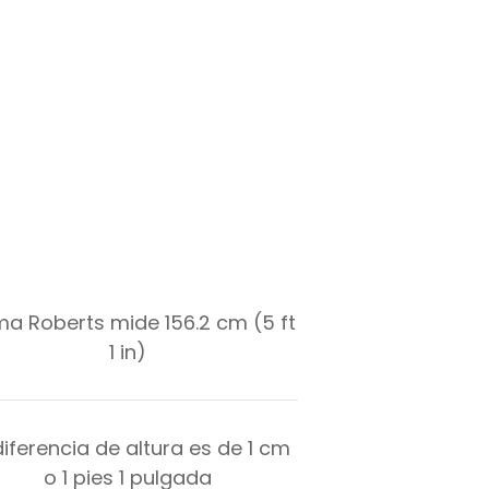
a Roberts mide 156.2 cm (5 ft
1 in)
diferencia de altura es de
1
cm
o
1
pies
1
pulgada