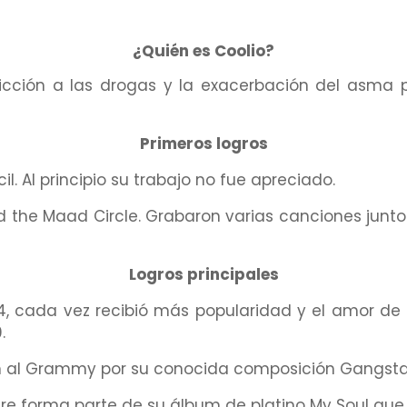
¿Quién es Coolio?
dicción a las drogas y la exacerbación del asma 
Primeros logros
l. Al principio su trabajo no fue apreciado.
d the Maad Circle. Grabaron varias canciones junto
Logros principales
, cada vez recibió más popularidad y el amor de 
.
ón al Grammy por su conocida composición Gangsta’
re forma parte de su álbum de platino My Soul que