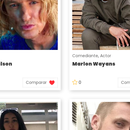
Comediante
,
Actor
lson
Marlon Wayans
Comparar
0
Com