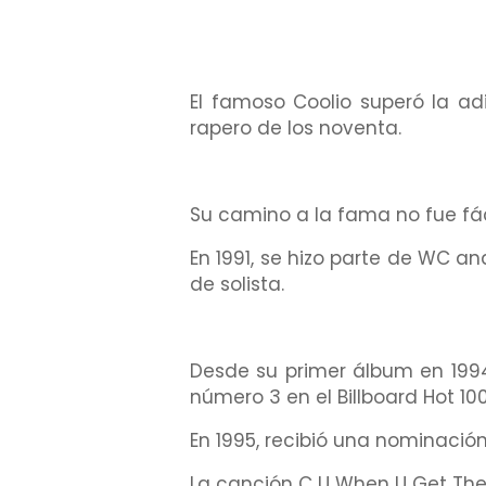
El famoso Coolio superó la a
rapero de los noventa.
Su camino a la fama no fue fáci
En 1991, se hizo parte de WC an
de solista.
Desde su primer álbum en 1994
número 3 en el Billboard Hot 100
En 1995, recibió una nominaci
La canción C U When U Get The