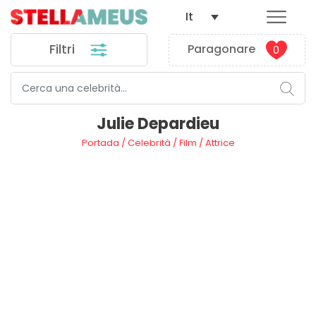
It
Filtri
Paragonare
0
Julie Depardieu
Portada
/
Celebrità
/
Film
/
Attrice