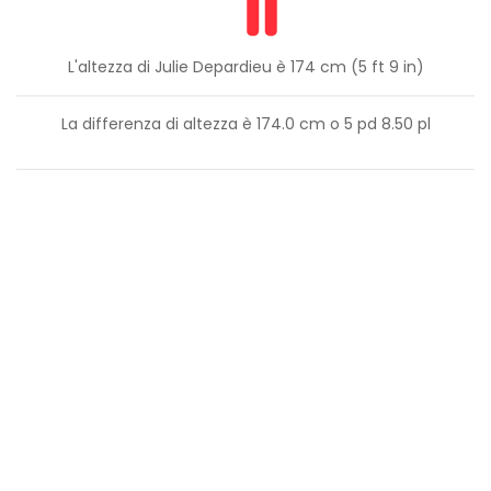
L'altezza di Julie Depardieu è 174 cm (5 ft 9 in)
La differenza di altezza è
174.0
cm o
5
pd
8.50
pl