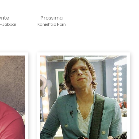
ente
Prossima
l-Jabbar
Kaniehtiio Horn