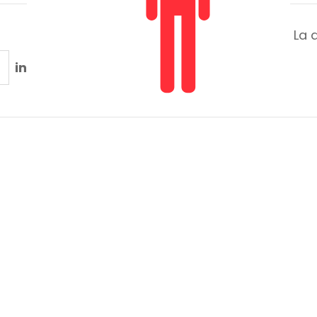
La 
in