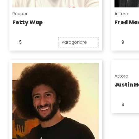
Rapper
Attore
Fetty Wap
Fred Ma
5
Paragonare
9
Attore
Justin H
4