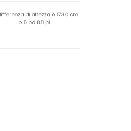
differenza di altezza è
173.0
cm
o
5
pd
8.11
pl