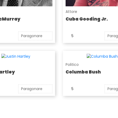
Attore
cMurray
Cuba Gooding Jr.
Paragonare
5
Para
Politico
artley
Columba Bush
Paragonare
5
Para