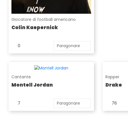
Giocatore di football americano
Colin Kaepernick
0
Paragonare
Cantante
Rapper
Montell Jordan
Drake
7
Paragonare
76