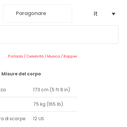
Paragonare
It
0
Portada
/
Celebrità
/
Musica
/
Rapper
Misure del corpo
zza
173 cm (5 ft 8 in)
75 kg (165 lb)
ra di scarpe
12 US