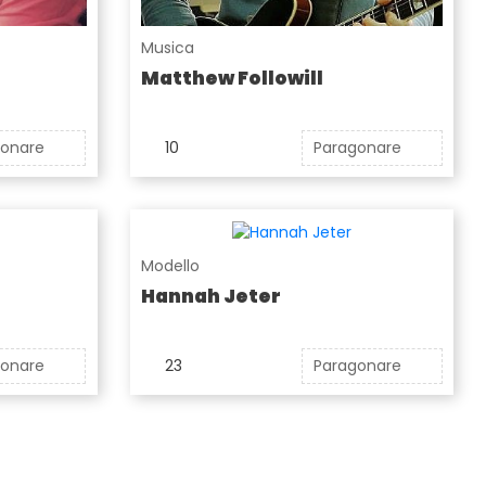
Musica
Matthew Followill
gonare
10
Paragonare
Modello
Hannah Jeter
gonare
23
Paragonare