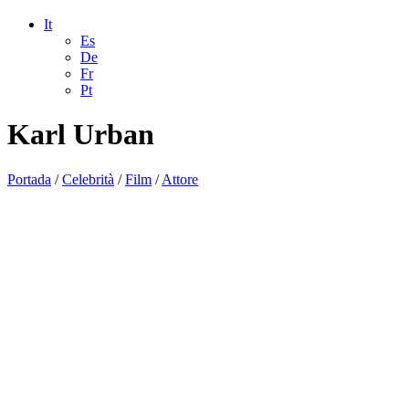
It
Es
De
Fr
Pt
Karl Urban
Portada
/
Celebrità
/
Film
/
Attore