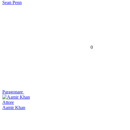
Sean Penn
0
Paragonare
Attore
Aamir Khan