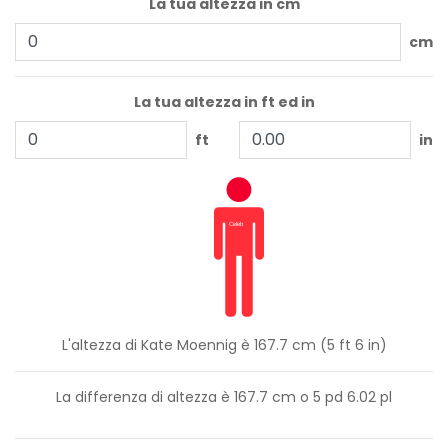
La tua altezza in cm
cm
La tua altezza in ft ed in
ft
in
L'altezza di Kate Moennig è 167.7 cm (5 ft 6 in)
La differenza di altezza è
167.7
cm o
5
pd
6.02
pl