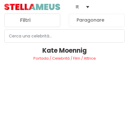
It
Filtri
Paragonare
0
Kate Moennig
Portada
/
Celebrità
/
Film
/
Attrice