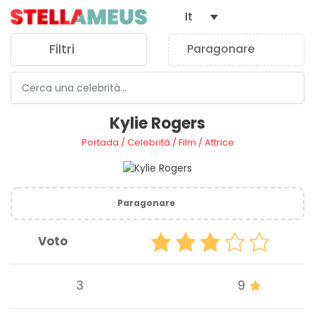
It
Filtri
Paragonare
0
Kylie Rogers
Portada
/
Celebrità
/
Film
/
Attrice
Paragonare
Voto
3
9