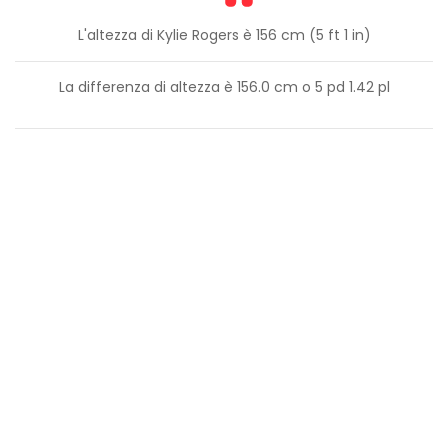
L'altezza di Kylie Rogers è 156 cm (5 ft 1 in)
La differenza di altezza è
156.0
cm o
5
pd
1.42
pl