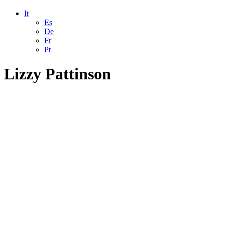
It
Es
De
Fr
Pt
Lizzy Pattinson