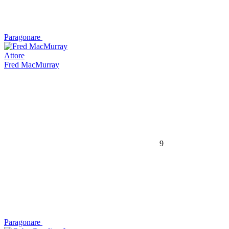
Paragonare
Attore
Fred MacMurray
9
Paragonare