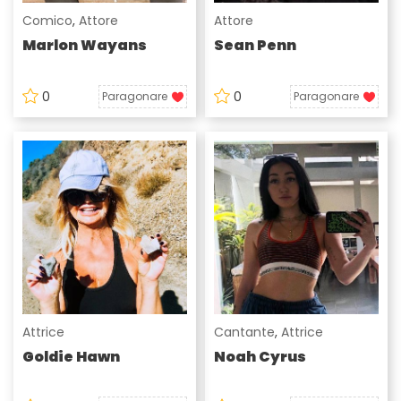
Comico
,
Attore
Attore
Marlon Wayans
Sean Penn
0
0
Paragonare
Paragonare
Attrice
Cantante
,
Attrice
Goldie Hawn
Noah Cyrus