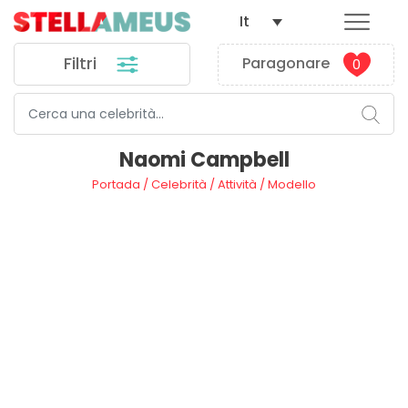
It
Filtri
Paragonare
0
Naomi Campbell
Portada
/
Celebrità
/
Attività
/
Modello