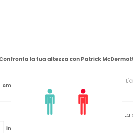
Confronta la tua altezza con Patrick McDermot
L'
cm
La 
in