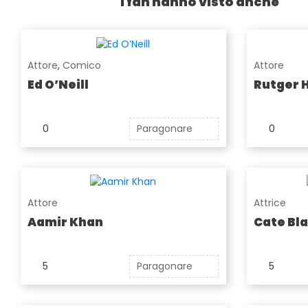
I fan hanno visto anche
Attore
,
Comico
Attore
Ed O’Neill
Rutger 
0
Paragonare
0
Attore
Attrice
Aamir Khan
Cate Bl
5
Paragonare
5