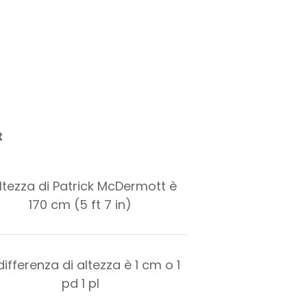
t
altezza di Patrick McDermott è
170 cm (5 ft 7 in)
differenza di altezza è
1
cm o
1
pd
1
pl