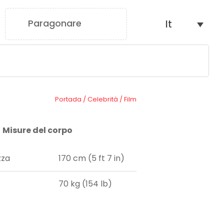
Paragonare
It
0
Portada
/
Celebrità
/
Film
Misure del corpo
zza
170 cm (5 ft 7 in)
70 kg (154 lb)