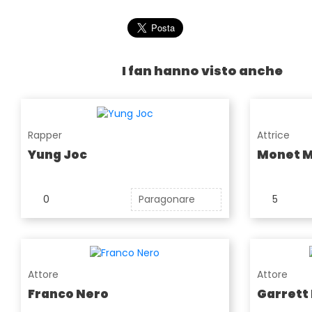
I fan hanno visto anche
Rapper
Attrice
Yung Joc
Monet 
0
Paragonare
5
Attore
Attore
Franco Nero
Garrett