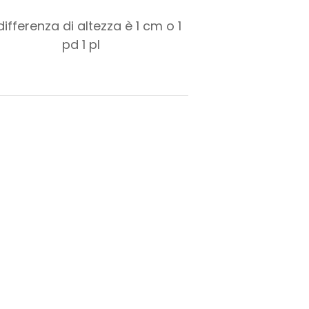
differenza di altezza è
1
cm o
1
pd
1
pl