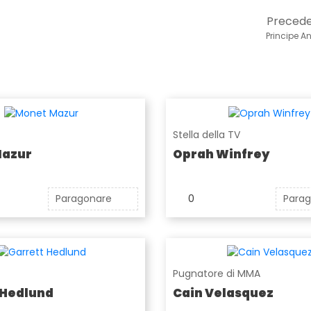
Preced
Principe A
Stella della TV
Mazur
Oprah Winfrey
Paragonare
0
Para
Pugnatore di MMA
 Hedlund
Cain Velasquez