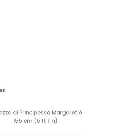
et
tezza di Principessa Margaret è
155 cm (5 ft 1 in)