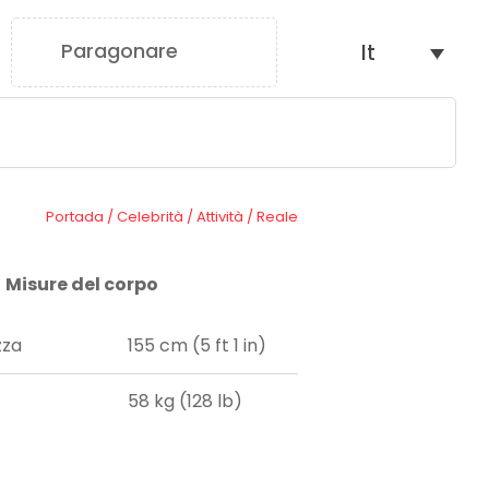
Paragonare
It
0
Portada
/
Celebrità
/
Attività
/
Reale
Misure del corpo
zza
155 cm (5 ft 1 in)
58 kg (128 lb)