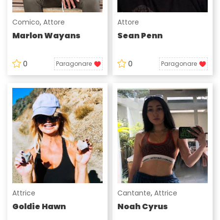
Comico
,
Attore
Attore
Marlon Wayans
Sean Penn
0
0
Paragonare
Paragonare
Attrice
Cantante
,
Attrice
Goldie Hawn
Noah Cyrus