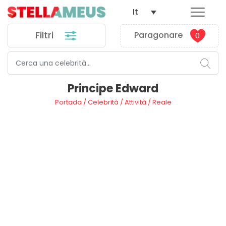
It
Filtri
Paragonare
0
Principe Edward
Portada
/
Celebrità
/
Attività
/
Reale