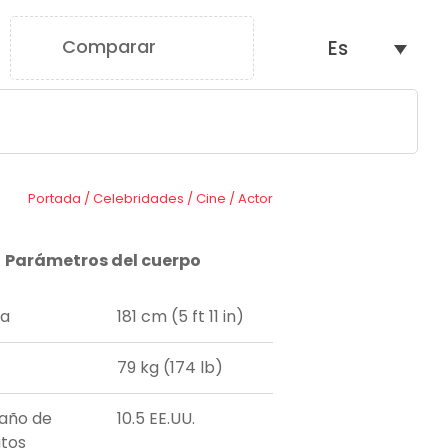
Comparar
Es
0
Portada
/
Celebridades
/
Cine
/
Actor
Parámetros del cuerpo
ra
181 cm (5 ft 11 in)
79 kg (174 lb)
año de
10.5 EE.UU.
tos