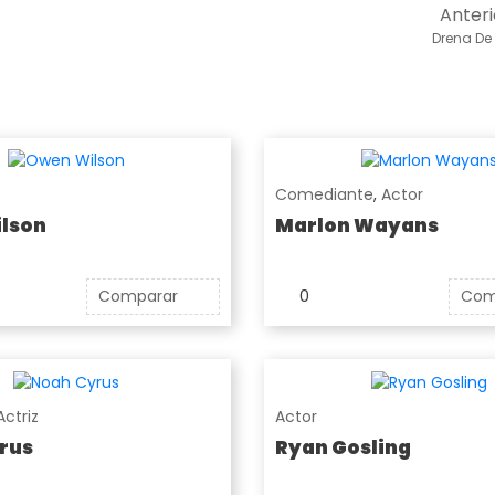
Anteri
Drena De 
Comediante
,
Actor
lson
Marlon Wayans
Comparar
0
Com
Actriz
Actor
rus
Ryan Gosling