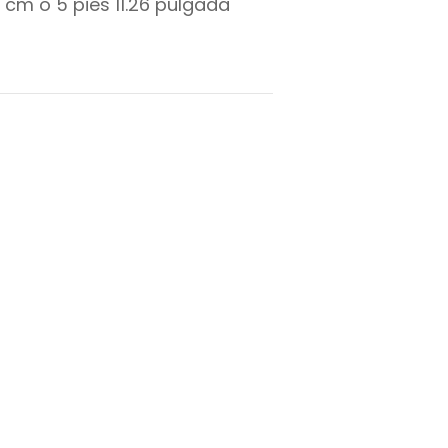
cm o
5
pies
11.26
pulgada