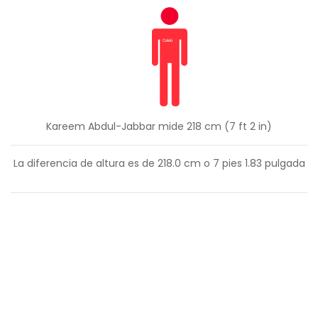
Kareem Abdul-Jabbar mide 218 cm (7 ft 2 in)
La diferencia de altura es de
218.0
cm o
7
pies
1.83
pulgada