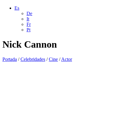
Es
De
It
Fr
Pt
Nick Cannon
Portada
/
Celebridades
/
Cine
/
Actor