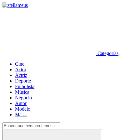
Categorías
Cine
Actor
Actriz
Deporte
Futbolista
Música
Negocio
Autor
Modelo
Más...