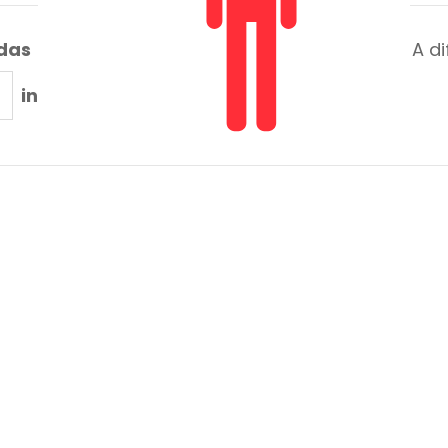
adas
A d
in