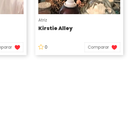
Atriz
Kirstie Alley
parar
0
Comparar