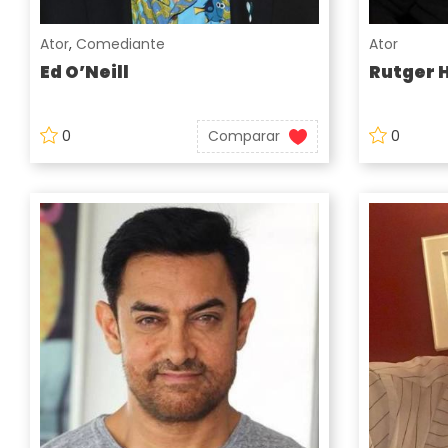
Ator
,
Comediante
Ator
Ed O’Neill
Rutger 
0
Comparar
0