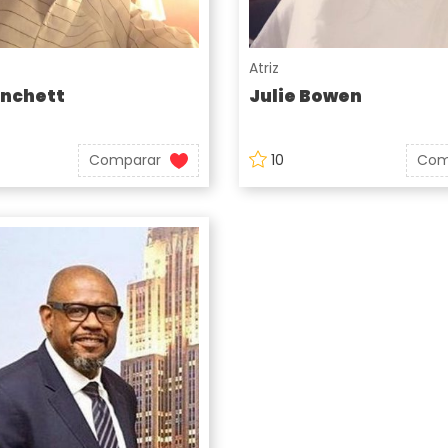
Atriz
anchett
Julie Bowen
Comparar
10
Com