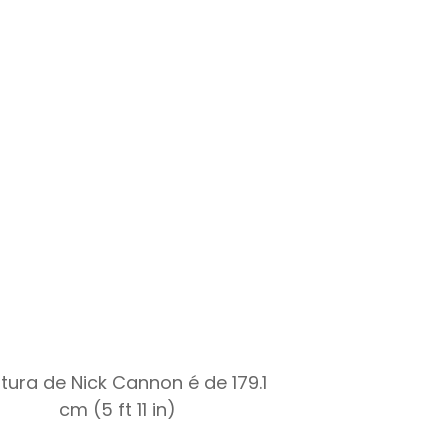
ltura de Nick Cannon é de 179.1
cm (5 ft 11 in)