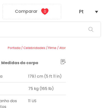
Comparar
Pt
0
Portada
/
Celebridades
/
Filme
/
Ator
Medidas do corpo
ra
179.1 cm (5 ft 11 in)
75 kg (165 lb)
anho dos
11 US
tos