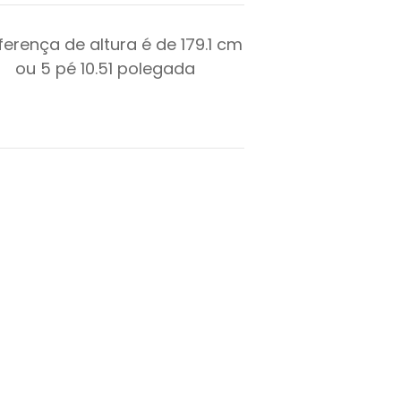
iferença de altura é de
179.1
cm
ou
5
pé
10.51
polegada