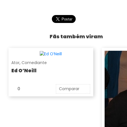
Fãs também viram
Ator
,
Comediante
Ed O’Neill
0
Comparar