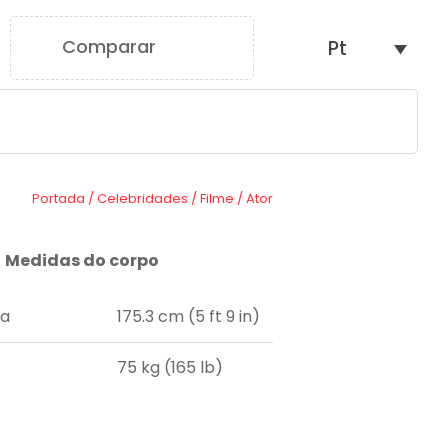
Comparar
Pt
0
Portada
/
Celebridades
/
Filme
/
Ator
Medidas do corpo
ra
175.3 cm (5 ft 9 in)
75 kg (165 lb)