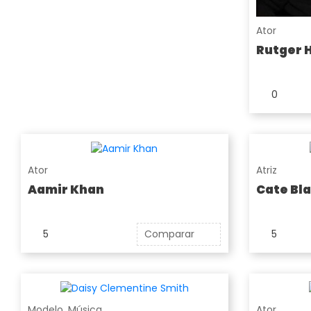
Ator
Rutger 
0
Ator
Atriz
Aamir Khan
Cate Bl
5
Comparar
5
Modelo
,
Música
Ator