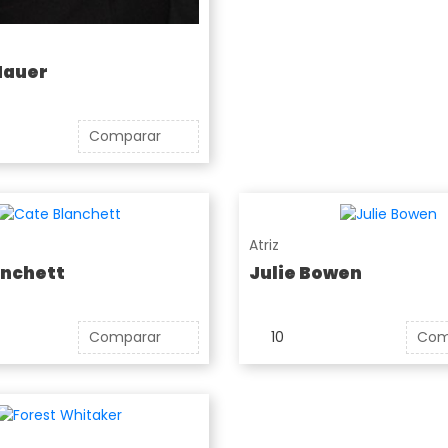
Hauer
Comparar
Atriz
anchett
Julie Bowen
Comparar
10
Com