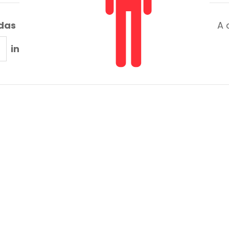
adas
A 
in