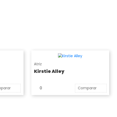
Atriz
Kirstie Alley
parar
0
Comparar