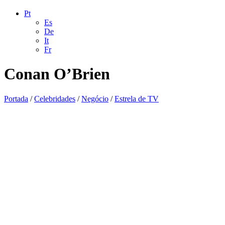
Pt
Es
De
It
Fr
Conan O’Brien
Portada
/
Celebridades
/
Negócio
/
Estrela de TV