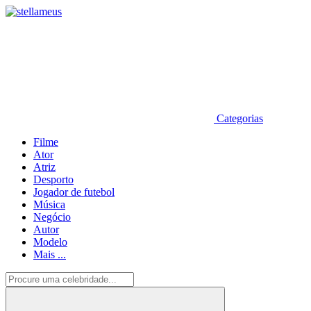
Categorias
Filme
Ator
Atriz
Desporto
Jogador de futebol
Música
Negócio
Autor
Modelo
Mais ...