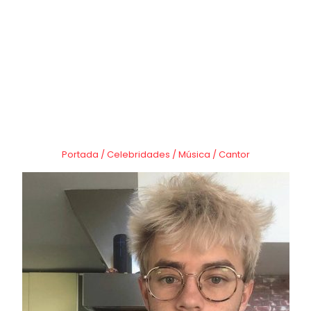
Portada
/
Celebridades
/
Música
/
Cantor