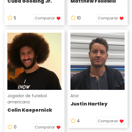
Cuba Gooding Jr.
Matthew Followill
5
10
Comparar
Comparar
Jogador de futebol
Ator
americano
Justin Hartley
Colin Kaepernick
4
Comparar
0
Comparar