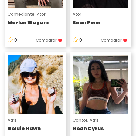
Comediante
,
Ator
Ator
Marlon Wayans
Sean Penn
0
0
Comparar
Comparar
Atriz
Cantor
,
Atriz
Goldie Hawn
Noah Cyrus