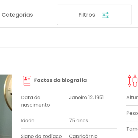
Categorias
Filtros
Factos da biografia
Data de
Janeiro 12, 1951
Altu
nascimento
Peso
Idade
75 anos
Tama
Signo do zodíaco
Capricórnio