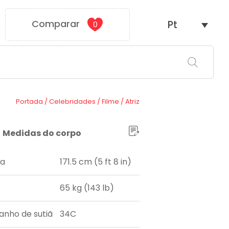
Comparar
Pt
0
Portada
/
Celebridades
/
Filme
/
Atriz
Medidas do corpo
ra
171.5 cm (5 ft 8 in)
65 kg (143 lb)
nho de sutiã
34C