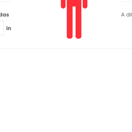
adas
A di
in