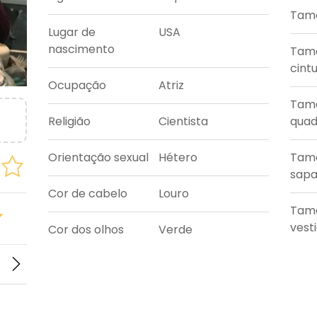
Tama
Lugar de
USA
nascimento
Tam
cint
Ocupação
Atriz
Tam
Religião
Cientista
quad
Orientação sexual
Hétero
Tam
sapa
Cor de cabelo
Louro
Tam
vest
Cor dos olhos
Verde