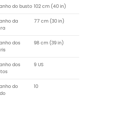
nho do busto
102 cm (40 in)
anho da
77 cm (30 in)
ura
anho dos
98 cm (39 in)
ris
anho dos
9 US
tos
anho do
10
ido