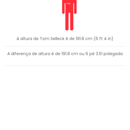
A altura de Tom Selleck é de 191.8 cm (6 ft 4 in)
A diferença de altura é de
191.8
cm ou
6
pé
3.51
polegada