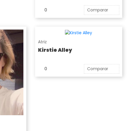
0
Comparar
Atriz
Kirstie Alley
0
Comparar