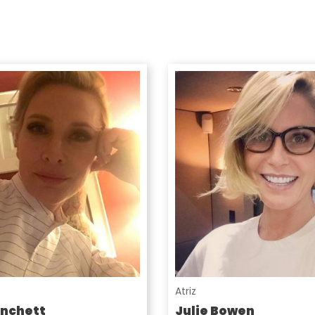
Atriz
anchett
Julie Bowen