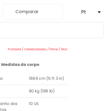
Comparar
Pt
0
Portada
/
Celebridades
/
Filme
/
Ator
Medidas do corpo
ra
189.9 cm (6 ft 3 in)
90 kg (198 lb)
anho dos
10 US
tos