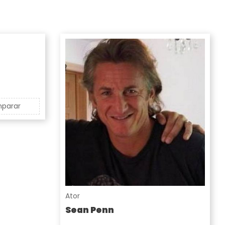
parar
Ator
Sean Penn