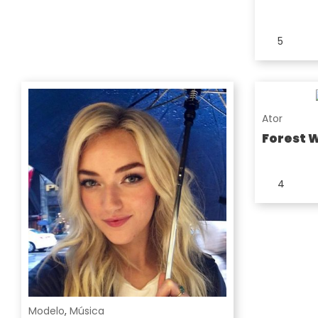
5
Ator
Forest 
4
Modelo
,
Música