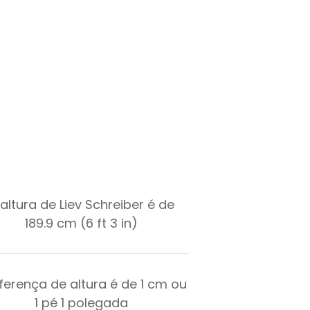
 altura de Liev Schreiber é de
189.9 cm (6 ft 3 in)
iferença de altura é de
1
cm ou
1
pé
1
polegada