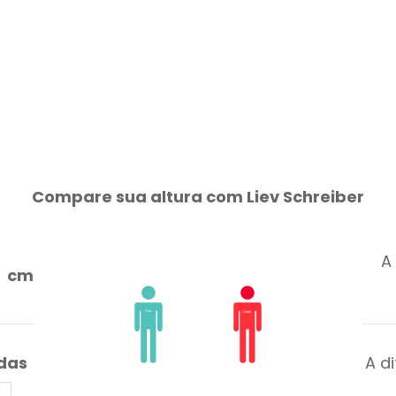
Compare sua altura com Liev Schreiber
A
cm
adas
A d