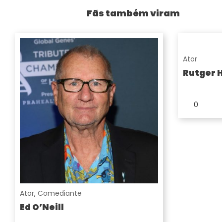
Fãs também viram
Ator
Rutger 
0
Ator
,
Comediante
Ed O’Neill