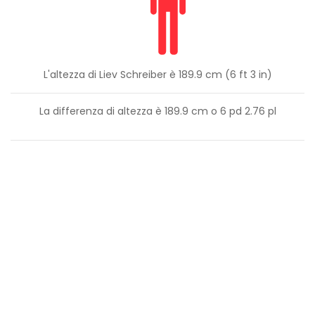
L'altezza di Liev Schreiber è 189.9 cm (6 ft 3 in)
La differenza di altezza è
189.9
cm o
6
pd
2.76
pl