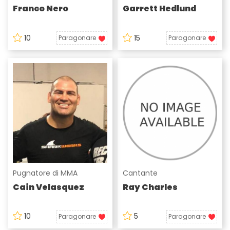
Franco Nero
Garrett Hedlund
10
15
Paragonare
Paragonare
Pugnatore di MMA
Cantante
Cain Velasquez
Ray Charles
10
5
Paragonare
Paragonare