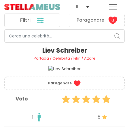
It
Filtri
Paragonare
0
Liev Schreiber
Portada
/
Celebrità
/
Film
/
Attore
Paragonare
Voto
1
5