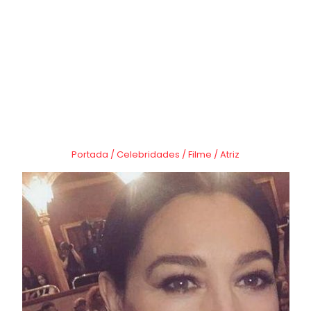
Portada
/
Celebridades
/
Filme
/
Atriz