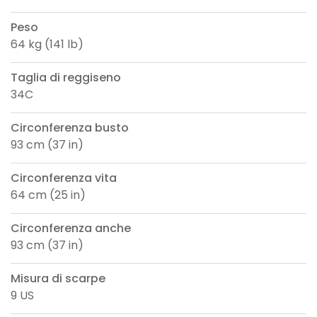
Peso
64 kg (141 lb)
Taglia di reggiseno
34C
Circonferenza busto
93 cm (37 in)
Circonferenza vita
64 cm (25 in)
Circonferenza anche
93 cm (37 in)
Misura di scarpe
9 US