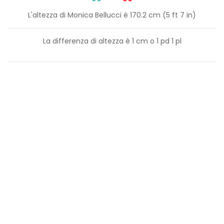
L'altezza di Monica Bellucci è 170.2 cm (5 ft 7 in)
La differenza di altezza è
1
cm o
1
pd
1
pl