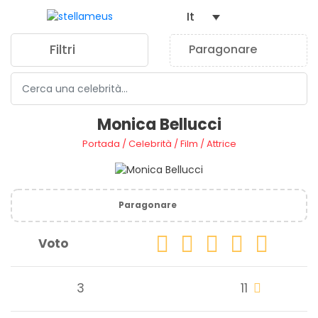
It
Filtri
Paragonare
0
Monica Bellucci
Portada
/
Celebrità
/
Film
/
Attrice
Paragonare
Voto
3
11