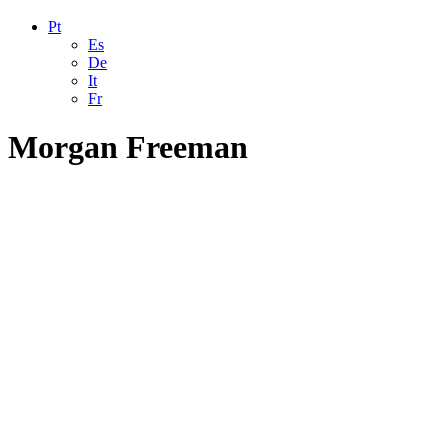
Pt
Es
De
It
Fr
Morgan Freeman