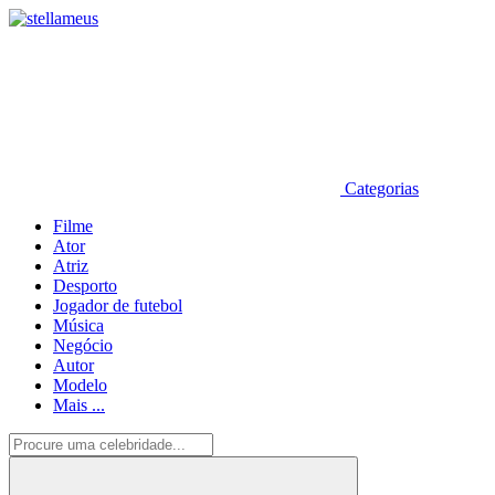
Categorias
Filme
Ator
Atriz
Desporto
Jogador de futebol
Música
Negócio
Autor
Modelo
Mais ...