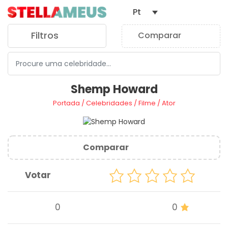
Pt
Filtros
Comparar
0
Shemp Howard
Portada
/
Celebridades
/
Filme
/
Ator
Comparar
Votar
0
0