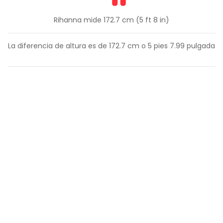
Rihanna mide 172.7 cm (5 ft 8 in)
La diferencia de altura es de
172.7
cm o
5
pies
7.99
pulgada