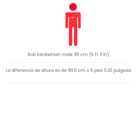
Rob Kardashian mide 181 cm (5 ft 11 in)
La diferencia de altura es de
181.0
cm o
5
pies
11.26
pulgada