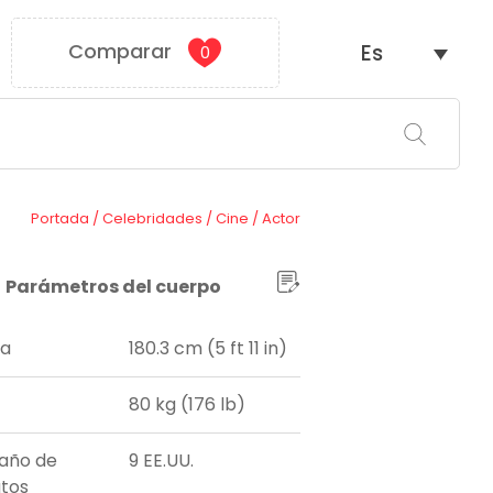
Comparar
Es
0
Portada
/
Celebridades
/
Cine
/
Actor
Parámetros del cuerpo
ra
180.3 cm (5 ft 11 in)
80 kg (176 lb)
año de
9 EE.UU.
tos