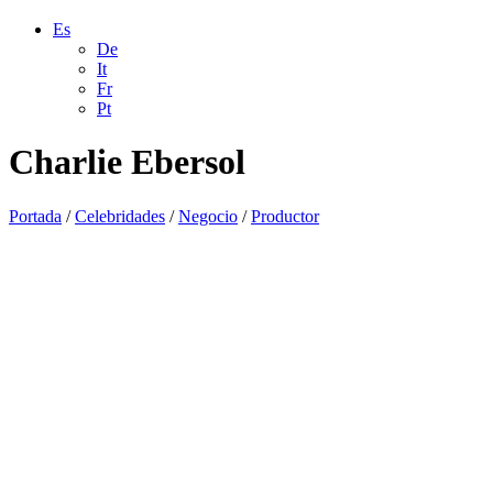
Es
De
It
Fr
Pt
Charlie Ebersol
Portada
/
Celebridades
/
Negocio
/
Productor