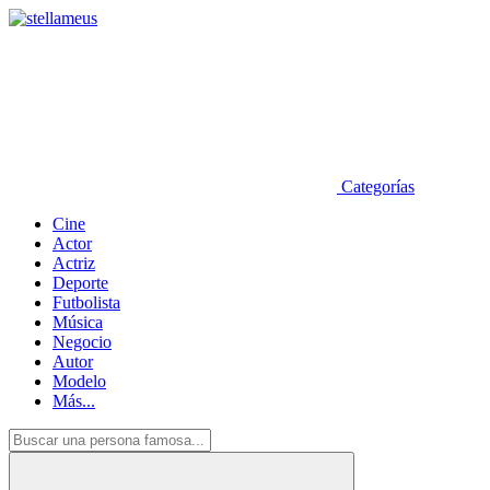
Categorías
Cine
Actor
Actriz
Deporte
Futbolista
Música
Negocio
Autor
Modelo
Más...