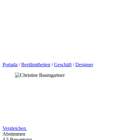
Portada
/
Berühmtheiten
/
Geschäft
/
Designer
Vergleichen
Abstimmen
4,5 Bewertung