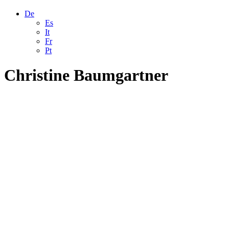
De
Es
It
Fr
Pt
Christine Baumgartner