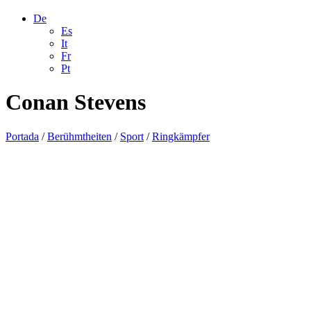
De
Es
It
Fr
Pt
Conan Stevens
Portada
/
Berühmtheiten
/
Sport
/
Ringkämpfer