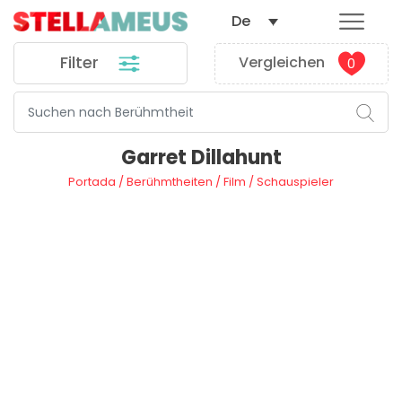
De
Filter
Vergleichen
0
Garret Dillahunt
Portada
/
Berühmtheiten
/
Film
/
Schauspieler