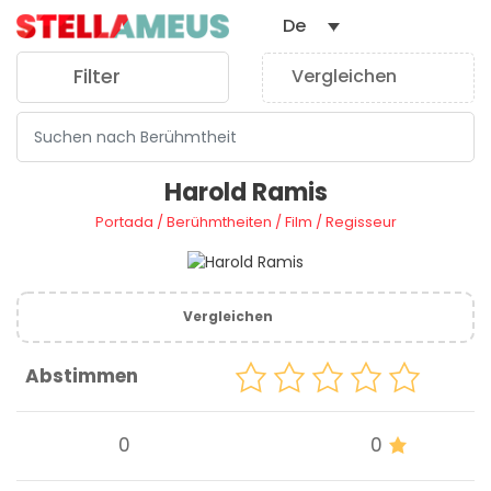
De
Filter
Vergleichen
0
Harold Ramis
Portada
/
Berühmtheiten
/
Film
/
Regisseur
Vergleichen
Abstimmen
0
0