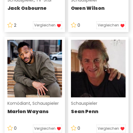
Schauspieler
,
TV-Star
Schauspieler
Jack Osbourne
Owen Wilson
2
0
Vergleichen
Vergleichen
Komödiant
,
Schauspieler
Schauspieler
Marlon Wayans
Sean Penn
0
0
Vergleichen
Vergleichen