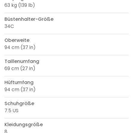
63 kg (139 lb)
Büstenhalter-Größe
34C
Oberweite
94 cm (37 in)
Taillenumfang
69 cm (27 in)
Hüftumfang
94 cm (37 in)
Schuhgröße
7.5 US
Kleidungsgröße
8