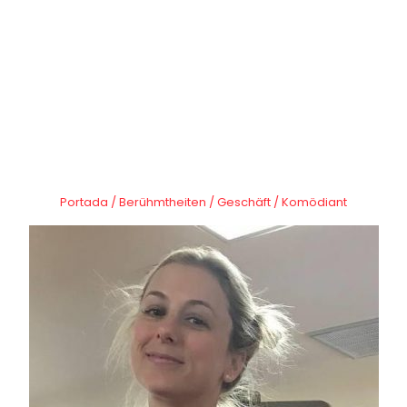
Portada
/
Berühmtheiten
/
Geschäft
/
Komödiant