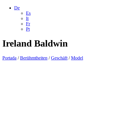
De
Es
It
Fr
Pt
Ireland Baldwin
Portada
/
Berühmtheiten
/
Geschäft
/
Model