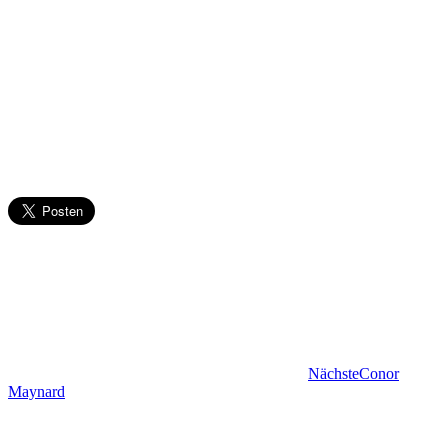
Nächste
Conor
Maynard