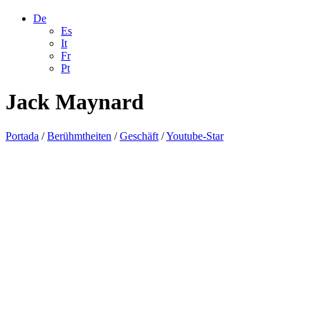
De
Es
It
Fr
Pt
Jack Maynard
Portada
/
Berühmtheiten
/
Geschäft
/
Youtube-Star