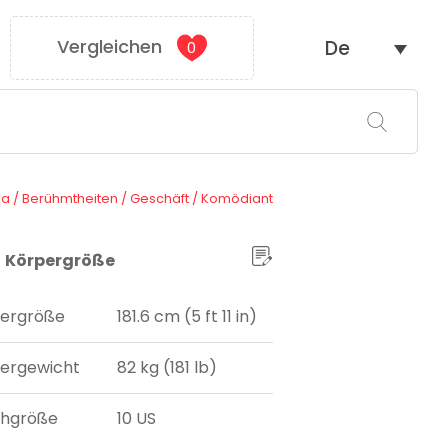
Vergleichen
De
0
da
/
Berühmtheiten
/
Geschäft
/
Komödiant
Körpergröße
ergröße
181.6 cm (5 ft 11 in)
ergewicht
82 kg (181 lb)
uhgröße
10 US