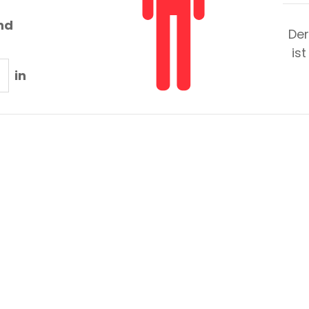
nd
Der
is
in