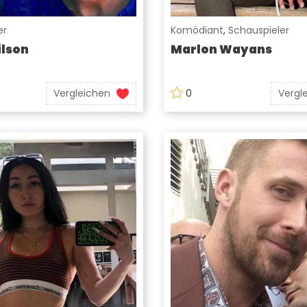
er
Komödiant
,
Schauspieler
lson
Marlon Wayans
Vergleichen
0
Vergl