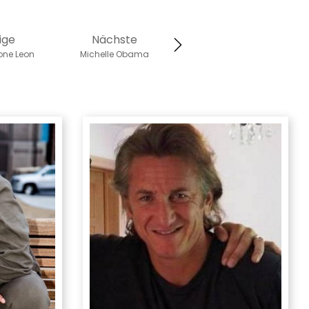
ige
Nächste
one Leon
Michelle Obama