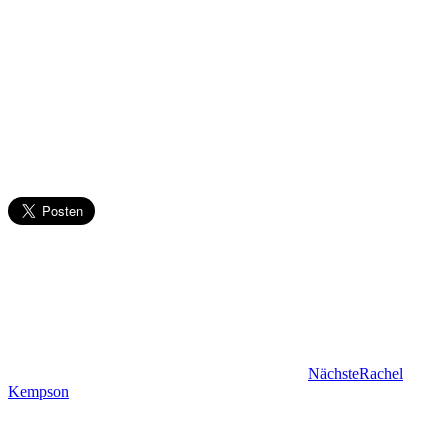
Nächste
Rachel
Kempson