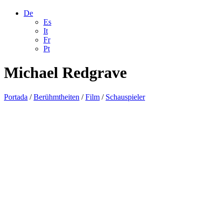
De
Es
It
Fr
Pt
Michael Redgrave
Portada
/
Berühmtheiten
/
Film
/
Schauspieler